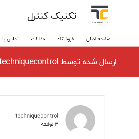
تکنیک کنترل
صفحه اصلی
فروشگاه
مقالات
تماس با م
تایمر آتون
ارسال شده توسط techniquecontrol
techniquecontrol
3 نوشته