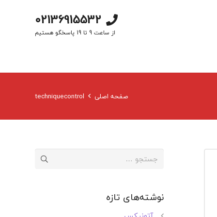
02136915532
از ساعت 9 تا 19 پاسخگو هستیم
صفحه اصلی
techniquecontrol
جستجو
برای:
نوشته‌های تازه
آتونیکس