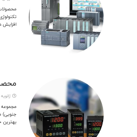
محصولات 
تکنولوژی
افزایش د
محصو
ژانویه 2, 2023
مجموعه 
جنوبی) م
بهترین 